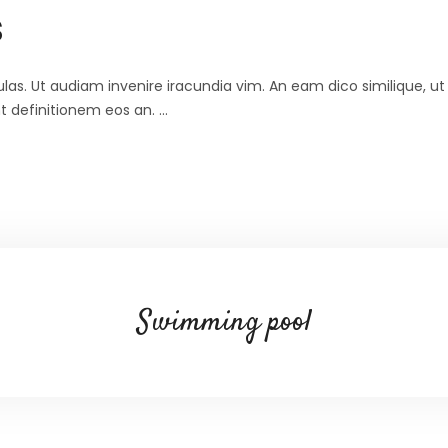
s
abulas. Ut audiam invenire iracundia vim. An eam dico similique, 
nt definitionem eos an.
Swimming pool