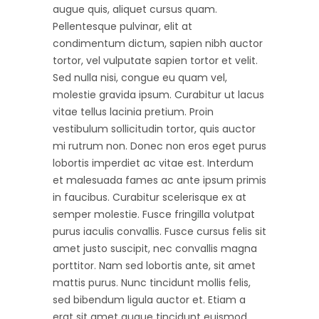
augue quis, aliquet cursus quam.
Pellentesque pulvinar, elit at
condimentum dictum, sapien nibh auctor
tortor, vel vulputate sapien tortor et velit.
Sed nulla nisi, congue eu quam vel,
molestie gravida ipsum. Curabitur ut lacus
vitae tellus lacinia pretium. Proin
vestibulum sollicitudin tortor, quis auctor
mi rutrum non. Donec non eros eget purus
lobortis imperdiet ac vitae est. Interdum
et malesuada fames ac ante ipsum primis
in faucibus. Curabitur scelerisque ex at
semper molestie. Fusce fringilla volutpat
purus iaculis convallis. Fusce cursus felis sit
amet justo suscipit, nec convallis magna
porttitor. Nam sed lobortis ante, sit amet
mattis purus. Nunc tincidunt mollis felis,
sed bibendum ligula auctor et. Etiam a
erat sit amet augue tincidunt euismod.