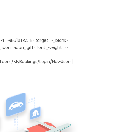
xt=»REGÍSTRATE» target=»_blank»
icon=»icon_gift» font_weight=»»
el.com/MyBookings/Login/NewUser»]