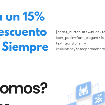
[qodef_button size=»huge» te
icon_pack=»font_elegant» fe_
text_transform=»»
link=»https://escapatedehot
somos?