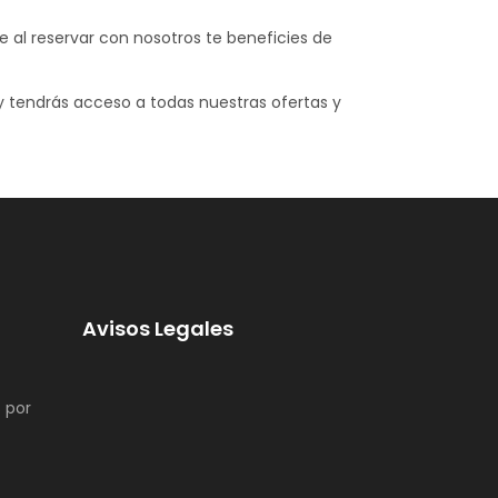
e al reservar con nosotros te beneficies de
s y tendrás acceso a todas nuestras ofertas y
Avisos Legales
 por