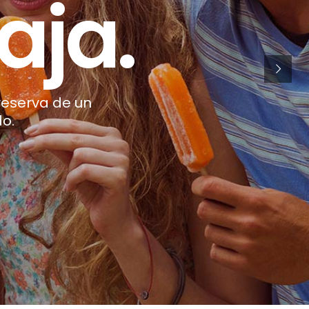
fruta.
r
e
s
e
r
v
a
d
e
u
n
d
o
.