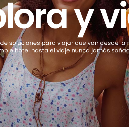
ate y dis
d
e
s
o
l
u
c
i
o
n
e
s
p
a
r
a
v
i
a
j
a
r
q
u
e
v
a
n
d
e
s
d
e
l
a
m
p
l
e
h
o
t
e
l
h
a
s
t
a
e
l
v
i
a
j
e
n
u
n
c
a
j
a
m
á
s
s
o
ñ
a