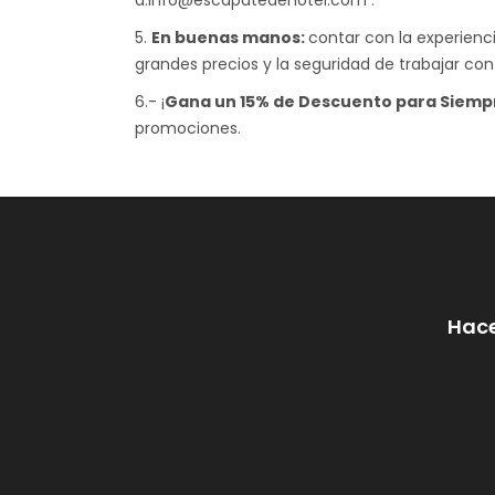
a:info@escapatedehotel.com .
5.
En buenas manos:
contar con la experienc
grandes precios y la seguridad de trabajar co
6.- ¡
Gana un 15% de Descuento para Siemp
promociones.
Hace