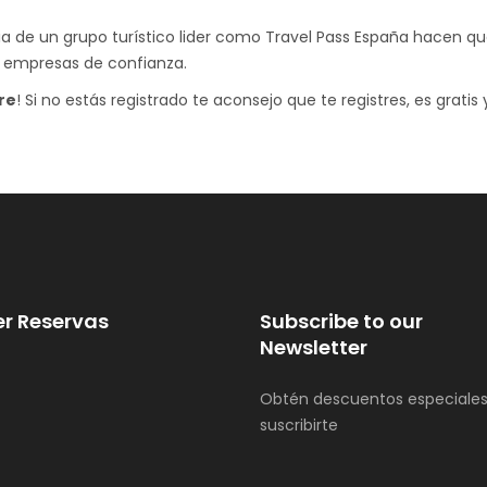
ia de un grupo turístico lider como Travel Pass España hacen qu
n empresas de confianza.
re
! Si no estás registrado te aconsejo que te registres, es grati
r Reservas
Subscribe to our
Newsletter
Obtén descuentos especiales
suscribirte