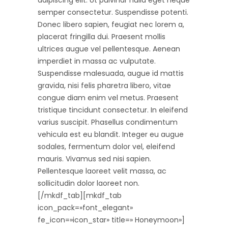
adipiscing elit. Ut pulvinar nulla eget neque
semper consectetur. Suspendisse potenti.
Donec libero sapien, feugiat nec lorem a,
placerat fringilla dui. Praesent mollis
ultrices augue vel pellentesque. Aenean
imperdiet in massa ac vulputate.
Suspendisse malesuada, augue id mattis
gravida, nisi felis pharetra libero, vitae
congue diam enim vel metus. Praesent
tristique tincidunt consectetur. In eleifend
varius suscipit. Phasellus condimentum
vehicula est eu blandit. Integer eu augue
sodales, fermentum dolor vel, eleifend
mauris. Vivamus sed nisi sapien.
Pellentesque laoreet velit massa, ac
sollicitudin dolor laoreet non.
[/mkdf_tab][mkdf_tab
icon_pack=»font_elegant»
fe_icon=»icon_star» title=» Honeymoon»]