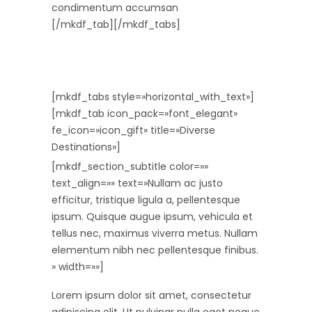
condimentum accumsan
[/mkdf_tab][/mkdf_tabs]
[mkdf_tabs style=»horizontal_with_text»]
[mkdf_tab icon_pack=»font_elegant»
fe_icon=»icon_gift» title=»Diverse
Destinations»]
[mkdf_section_subtitle color=»»
text_align=»» text=»Nullam ac justo
efficitur, tristique ligula a, pellentesque
ipsum. Quisque augue ipsum, vehicula et
tellus nec, maximus viverra metus. Nullam
elementum nibh nec pellentesque finibus.
» width=»»]
Lorem ipsum dolor sit amet, consectetur