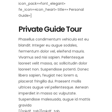
icon_pack=»font_elegant»
fe_icon=»icon_heart» title=» Personal
Guide»]
Private Guide Tour
Phasellus condimentum vehicula est eu
blandit. Integer eu augue sodales,
fermentum dolor vel, eleifend mauris.
Vivamus sed nisi sapien. Pellentesque
laoreet velit massa, ac sollicitudin dolor
laoreet non. Suspendisse potenti. Donec
libero sapien, feugiat nec lorem a,
placerat fringilla dui. Praesent mollis
ultrices augue vel pellentesque. Aenean
imperdiet in massa ac vulputate.
Suspendisse malesuada, augue id mattis
gravida
[/mkdf_tab][mkdf_tab