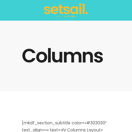
Columns
[mkdf_section_subtitle color=»#303030″
text_align=»» text=»IV Columns Layout»