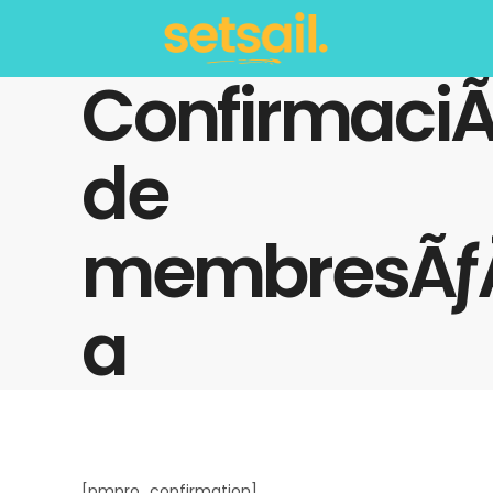
ConfirmaciÃ
de
membresÃƒ
a
[pmpro_confirmation]